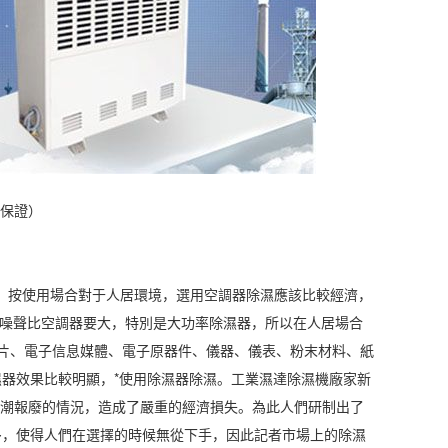
保證）
．按使用場合對于人居環境，選用空調器除濕應該比較經濟，
噪聲比空調器要大，特別是大功率除濕器，所以在人居場合
片、電子信息媒體、電子原器件、儀器、儀表、粉末材料、紙
器效果比較明顯，*使用除濕器除濕。工業濕達
除濕機廠家
新
受潮報廢的情況，造成了嚴重的經濟損失。為此人們研制出了
多，使得人們在選擇的時候無從下手，因此記者市場上的除濕