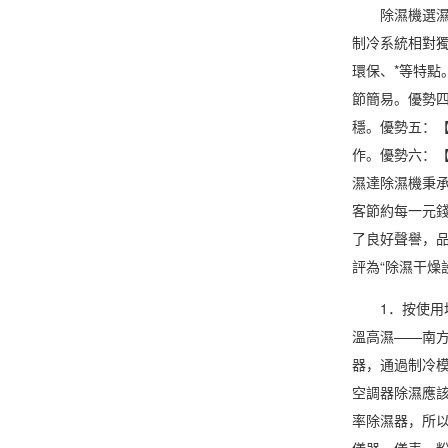
除濕機選濕達
制冷系統相對
環保、*等特
節簡易。優勢
穩。優勢五：
作。優勢六：
濕達除濕機秉承
客節約每一元
了良好聲譽，品
評為“除濕干燥設
1．按使用地
溫高濕——南方
器，通過制冷
空調器除濕應該
率除濕器，所
儀器、儀表、