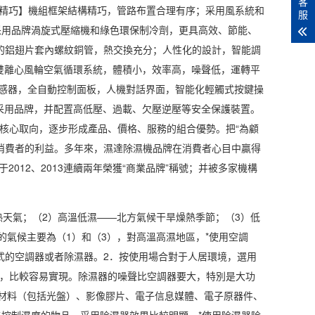
客
構精巧】機組框架結構精巧，管路布置合理有序；采用風系統和
服
采用品牌渦旋式壓縮機和綠色環保制冷劑，更具高效、節能、
的鋁翅片套內螺紋銅管，熱交換充分；人性化的設計，智能調
雙離心風輪空氣循環系統，體積小，效率高，噪聲低，運轉平
感器，全自動控制面板，人機對話界面，智能化輕觸式按鍵操
采用品牌，并配置高低壓、過載、欠壓逆壓等安全保護裝置。
營核心取向，逐步形成產品、價格、服務的組合優勢。把“為顧
消費者的利益。多年來，濕達除濕機品牌在消費者心目中贏得
2012、2013連續兩年榮獲“商業品牌”稱號；并被多家機構
天氣；（2）高溫低濕——北方氣候干旱燥熱季節；（3）低
氣候主要為（1）和（3），對高溫高濕地區，*使用空調
式
的空調器或者除濕器。2．按使用場合對于人居環境，選用
而言，比較容易實現。除濕器的噪聲比空調器要大，特別是大功
材料（包括光盤）、影像膠片、電子信息媒體、電子原器件、
控制濕度的物品，采用除濕器效果比較明顯，*使用除濕器除