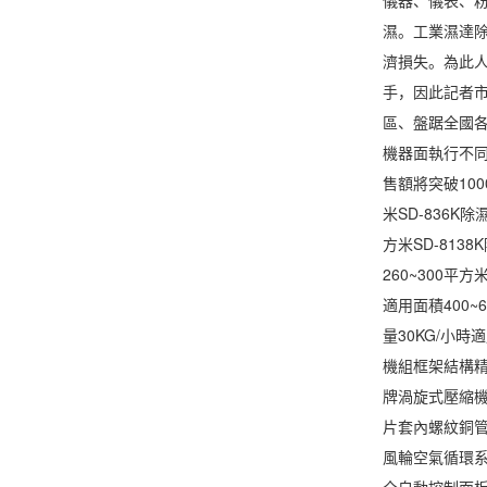
濕。工業濕達除
濟損失。為此
手，因此記者
區、盤踞全國
機器面執行不同
售額將突破100
米SD-836K除
方米SD-8138
260~300平方
適用面積400~6
量30KG/小時
機組框架結構
牌渦旋式壓縮
片套內螺紋銅
風輪空氣循環
全自動控制面