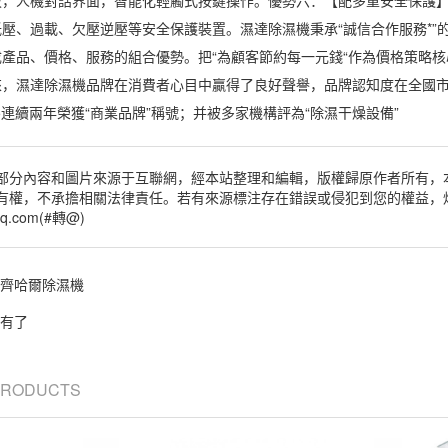
壓、過載、欠壓逆壓等安全保護裝置。濕達除濕機秉承“誠信合作服務*”
成產品、價格、服務的組合優勢。把“為顧客節約每一元錢“作為價格策略
，濕達除濕機品牌在消費者心目中贏得了良好聲譽，品牌認知度在全國市場超
015連續兩年榮獲“商業品牌”稱號；并被多家機構評為“除濕干燥設備”
部分內容和圖片來源于互聯網，經本站整理和編輯，版權歸原作者所有，
有權，不承擔相關法律責任。若有來源標注存在錯誤或侵犯到您的權益，
q.com(#轉@)
齊哈爾除濕機
有了
 PRODUCTS