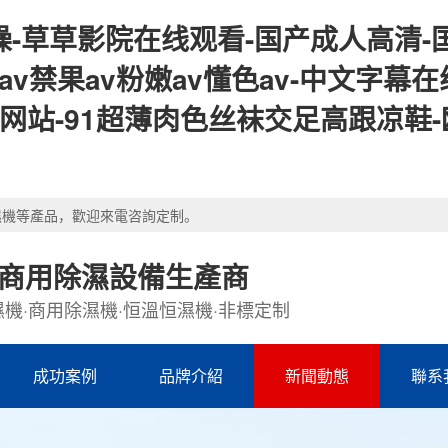
-草草影院在线观看-国产成人高清-国产
夜嗨av禁果av粉嫩av懂色av-中文字
站-91超薄肉色丝袜交足高跟凉鞋-欧美
濕機等產品，歡迎來電咨詢定制。
·商用除濕設備生產商
機·商用除濕機·恒溫恒濕機·非標定制
成功案例
品牌介紹
新聞動態
聯系