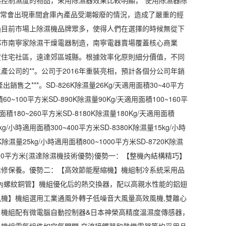
經常會出現車間倉庫內產品受潮報廢的情況，造成了嚴重的經
過目前市場上除濕機品牌眾多，使得人們在選擇的時候無從下
都市南寧家除濕干燥電器制造，南寧電器賣場覆蓋核心商業
度住宅社區，遠達郊區城縣。根據效率化原則細分價值，不同
公司的**。公司于2016年重裝亮相，預計各個分公司年銷
之***。SD-826K除濕量26Kg/天適用面積30~40平方
60~100平方米SD-890K除濕量90Kg/天適用面積100~160平
用面積180~260平方米SD-8180K除濕量180Kg/天適用面積
0kg/小時適用面積300~400平方米SD-8380K除濕量15kg/小時
K除濕量25kg/小時適用面積800~1000平方米SD-8720K除濕
00~1400平方米{濕達除濕機技術優勢}優勢一：【整機內結構精巧】
維修保養。優勢二：【高效節能壓縮機】機組制冷系統采用品
內螺紋銅管】機組優化后的熱交換器，配以高親水性能的鋁翅
機】機組選用工業通風外轉子低噪音大風量高效風機,雙離心
機組配有微電腦自動控制器&日本神榮高精度溫濕度傳感器，
機組電氣組件如空氣開關,交流接觸器和熱繼電器等均采用品