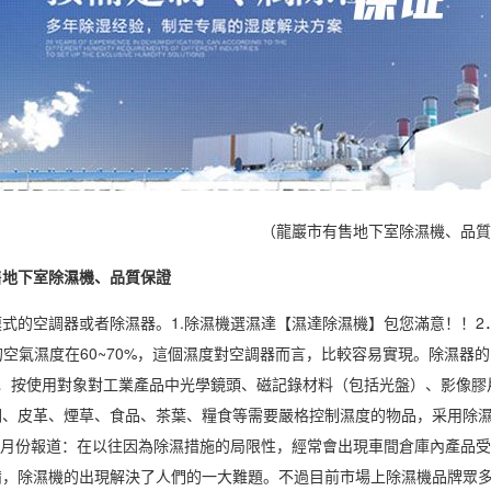
（龍巖市有售地下室除濕機、品質
售地下室除濕機、品質保證
模式的
空調
器或者
除濕器
。1.
除濕機
選濕達【濕達除濕機】包您滿意！！2
的
空氣濕度
在60~70%，這個
濕度
對空調器而言，比較容易實現。除濕器的
3．按使用對象對工業產品中光學鏡頭、磁記錄材料（包括光盤）、影像膠
綢、皮革、煙草、食品、
茶葉
、糧食等需要嚴格控制濕度的物品，采用除濕
年3月份報道：在以往因為除濕措施的局限性，經常會出現車間倉庫內產品
備，除濕機的出現解決了人們的一大難題。不過目前市場上
除濕機品牌
眾