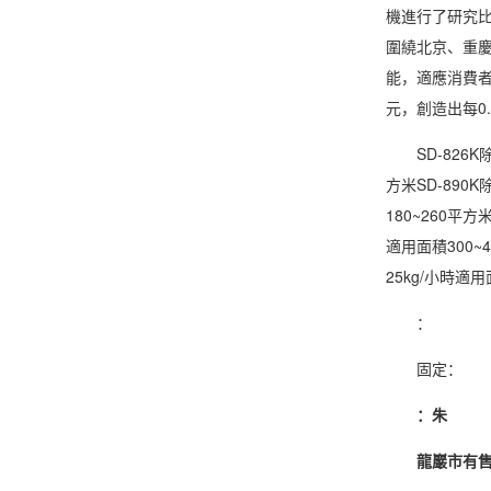
機進行了研究
圍繞北京、重
能，適應消費者
元，創造出每0
SD-826K除濕
方米SD-890K
180~260平方
適用面積300~4
25kg/小時適用
：
固定：
：朱
龍巖市有