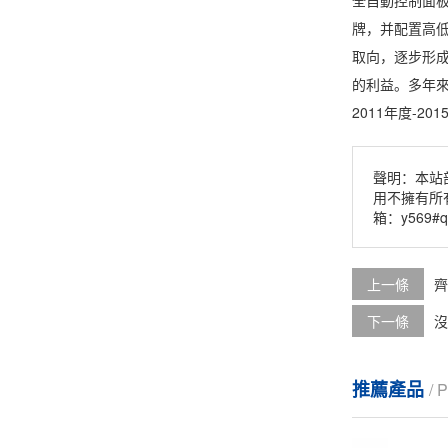
牌，并配置高低
取向，逐步形
的利益。多年來
2011年度-2
聲明：本站
用不擁有所
箱：y569#q
上一條
齊
下一條
沒
推薦產品
/