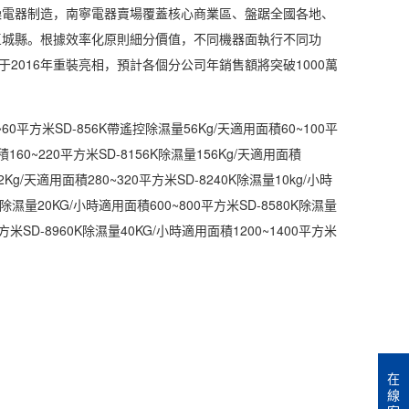
燥電器制造，南寧電器賣場覆蓋核心商業區、盤踞全國各地、
區城縣。根據效率化原則細分價值，不同機器面執行不同功
2016年重裝亮相，預計各個分公司年銷售額將突破1000萬
60平方米SD-856K帶遙控除濕量56Kg/天適用面積60~100平
積160~220平方米SD-8156K除濕量156Kg/天適用面積
2Kg/天適用面積280~320平方米SD-8240K除濕量10kg/小時
K除濕量20KG/小時適用面積600~800平方米SD-8580K除濕量
平方米SD-8960K除濕量40KG/小時適用面積1200~1400平方米
在
線