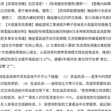
【濕達除濕機】包您滿意！！{
除濕機技術
優勢}優勢一：【整機內結
獨立的結構，便于維修保養。優勢二：【高效節能壓縮機】機組制冷系統
點。優勢三：【配套內螺紋銅管】機組優化后的熱交換器，配以高親水性能
四：【大風量高效風機】機組選用工業通風外轉子低噪音大風量高效風機,
【微電腦自動控制】機組配有微電腦自動控制器&日本神榮高精度溫濕度傳
【配多重安全保護】機組電氣組件如空氣開關,交流接觸器和熱繼電器等均
“誠信合作服務*”的核心理念，以“企業和個人價值”為濕達除濕機企業經
錢“作為價格策略核心理念，以高效率的標準管理模式降低經營成本，確保
牌認知度在全國市場超過72.37%，連續3年被評為“重合同守信譽”單位；于
備”之***。
區氣候條件常見氣候不外乎以下幾種：（1）高溫高濕——夏季中的悶熱
的陰雨季節；（4）低溫低濕——通常指北方寒冷天氣。而通常需要除濕的
模式在除濕過程中將溫度也降下來；對低溫高濕地區，*使用帶獨立
除濕模
比較經濟，由于***適宜人的空氣濕度在60~70%，這個濕度對空調器
以在人居場合空調器除濕。3．按使用對象對工業產品中光學鏡頭、磁記錄
粉末材料、紙張、木材、絲綢、皮革、煙草、食品、茶葉、糧食等需要嚴格