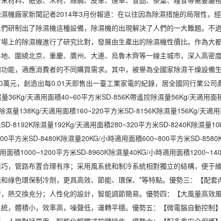
濕機廠家新聞記者2014年3月份報道：在以往因為除濕措施的局限性，
人們研制出了除濕機這種設備，除濕機的出現解決了人們的一大難題。不
市場上的除濕機進行了研究比對，發展由生產出的除濕機性價比。作為大
各地、圍繞北京、重慶、廣州、大連、烏魯木齊等一線主城市，深入高密
功能，適應消費者的不同購買需求。其中，被譽為全國家除濕干燥設備生產
0萬元，創造出每0.01天即售出一臺工業家電的紀錄，居全國同行業公司產出銷售
濕量36Kg/天適用面積40~60平方米SD-856K帶遙控除濕量56Kg/天適用面積
K除濕量138Kg/天適用面積160~220平方米SD-8156K除濕量156Kg/天適
米SD-8192K除濕量192Kg/天適用面積280~320平方米SD-8240K除濕量1
00平方米SD-8480K除濕量20KG/小時適用面積600~800平方米SD-8580
適用面積1000~1200平方米SD-8960K除濕量40KG/小時適用面積12
精巧，管路布置合理有序；采用風系統和制冷系統相對獨立的結構，便于
機和綠色環保制冷劑，更具高效、節能、環保、*等特點。優勢三：【配套
管，熱交換充分；人性化的設計，智能調節簡易。優勢四：【大風量高效風
系統，體積小，效率高，噪聲低，運轉平穩。優勢五：【微電腦自動控制】
板，人機對話界面，智能化輕觸式按鍵操作。優勢六：【配多重安全保護】