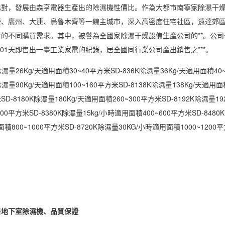
比對，發展由森亨
電器
生產出的除濕機性價比。作為大都市南寧家除濕干
慶、廣州、大連、烏魯木齊等一線主城市，深入高密度住宅社區，遠達郊
的不同購買需求。其中，被譽為全國家除濕干燥設備生產公司的**。公司于
.01天即售出一臺工業
家電
的紀錄，居全國同行業公司產出銷售之***。
量26Kg/天適用面積30~40平方米SD-836K除濕量36Kg/天適用面積40~
除濕量90Kg/天適用面積100~160平方米SD-8138K除濕量138Kg/天適用面
米SD-8180K除濕量180Kg/天適用面積260~300平方米SD-8192K除濕量19
00平方米SD-8380K除濕量15kg/小時適用面積400~600平方米SD-8480
面積800~1000平方米SD-8720K除濕量30KG/小時適用面積1000~1200
售地下室除濕機、品質保證