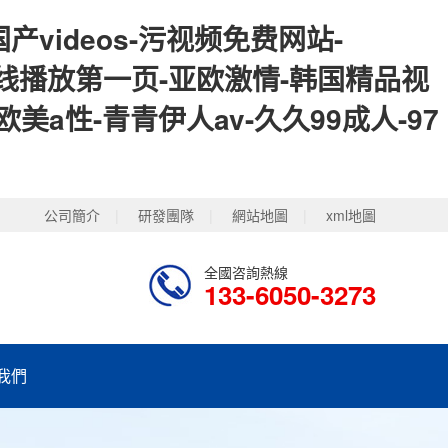
videos-污视频免费网站-
幕在线播放第一页-亚欧激情-韩国精品视
a性-青青伊人av-久久99成人-97
公司簡介
|
研發團隊
|
網站地圖
|
xml地圖
全國咨詢熱線
133-6050-3273
我們