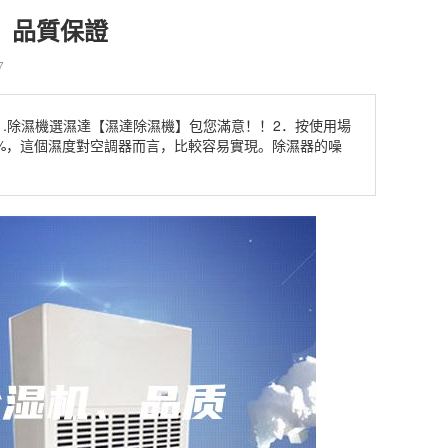
、品質保證
7
.除濕機選濕達【濕達除濕機】包您滿意！！2．按使用場
70%，這個濕度對空調器而言，比較容易實現。除濕器的噪