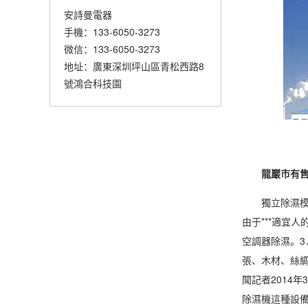
安詩曼電器
手機：133-6050-3273
微信：133-6050-3273
地址：廣東深圳坪山區青松西路8
號鴻合科技園
龍巖市有
獨立
除濕
由于***適宜人
空調器除濕。
張、木材、絲
聞記者2014
除濕機這種設