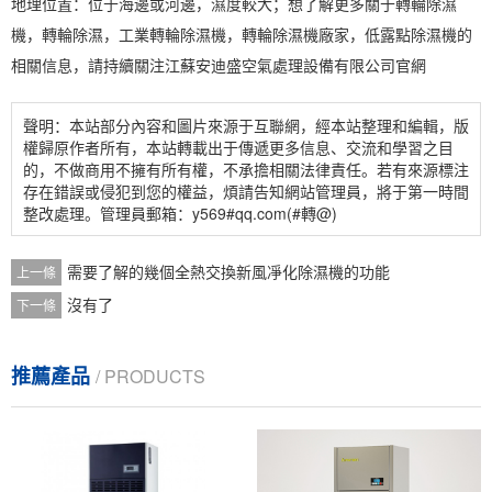
地理位置：位于海邊或河邊，濕度較大；想了解更多關于
轉輪除濕
機
，
轉輪除濕
，
工業轉輪除濕
機，轉輪除濕機廠家，低露點除濕機的
相關信息，請持續關注江蘇安迪盛空氣處理設備有限公司官網
聲明：本站部分內容和圖片來源于互聯網，經本站整理和編輯，版
權歸原作者所有，本站轉載出于傳遞更多信息、交流和學習之目
的，不做商用不擁有所有權，不承擔相關法律責任。若有來源標注
存在錯誤或侵犯到您的權益，煩請告知網站管理員，將于第一時間
整改處理。管理員郵箱：y569#qq.com(#轉@)
需要了解的幾個全熱交換新風凈化除濕機的功能
上一條
沒有了
下一條
推薦產品
/ PRODUCTS