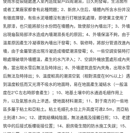
使雨水從裂縫處進入室內造成窗戶四周潮濕，日久則發霉，生活居所
或者工業廠家都會有此種問題；2、新房入住后，墻體內所含水份并沒
有徹底揮發，有些水泥墻體沒有進行打眼放氣處理，即使業主使用了
乳膠漆，也只能將部分水份悶在墻體內，致使部分內墻出汗；3、外墻
出現龜裂局部滲水造成內墻潮濕長毛的原因；4、外墻保溫不夠，由于
溫差原因產生冷凝導致內墻出汗發霉；5、裝修時，將部分管道改進內
墻，由于金屬管道出現冷凝造成墻壁潮濕發霉；6、一些
空調
安裝時打
眼處理破壞外墻體溫，產生的水汽滲入；7、空調外機放置處形成內夾
角，當出現水雪后無法及時排出；8、外墻建筑造型內夾角，出現水雪
后無法及時排出；9、溫度較高的潮濕空氣（相對
濕度
在90%以上）遇
到溫度較低而又光滑不吸水的地面時，易在地面產生凝結水（一般溫
度在2℃左右時即會產生）；10、地基土壤中的水通過毛細作用上
升，以及氣態水向上滲透，使地面材料潮濕；11、對于南方的一些地
區多屬于粘土和亞粘土。粘土毛細孔水位上升高度可達2.5m，而亞粘
土則達1.3m；12、建筑結構純陰面，無法通風及接觸日照；13、老建
筑中的后接式板樓銜接位置；14、廚房衛生間的防水施工失誤；15、