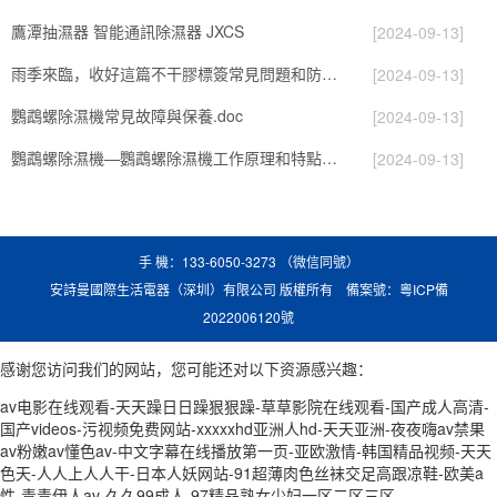
鷹潭抽濕器 智能通訊除濕器 JXCS
[2024-09-13]
雨季來臨，收好這篇不干膠標簽常見問題和防潮方法
[2024-09-13]
鸚鵡螺除濕機常見故障與保養.doc
[2024-09-13]
鸚鵡螺除濕機—鸚鵡螺除濕機工作原理和特點是什么
[2024-09-13]
手 機：133-6050-3273 （微信同號）
安詩曼國際生活電器（深圳）有限公司 版權所有 備案號：
粵ICP備
2022006120號
感谢您访问我们的网站，您可能还对以下资源感兴趣：
av电影在线观看-天天躁日日躁狠狠躁-草草影院在线观看-国产成人高清-
国产videos-污视频免费网站-xxxxxhd亚洲人hd-天天亚洲-夜夜嗨av禁果
av粉嫩av懂色av-中文字幕在线播放第一页-亚欧激情-韩国精品视频-天天
色天-人人上人人干-日本人妖网站-91超薄肉色丝袜交足高跟凉鞋-欧美a
性-青青伊人av-久久99成人-97精品熟女少妇一区二区三区