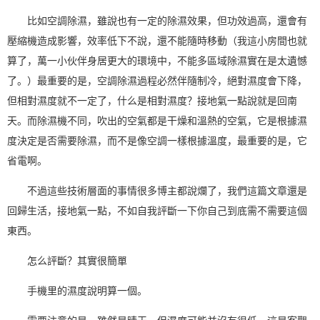
比如
空調除濕
，雖說也有一定的
除濕效果
，但功效過高，還會有
壓縮機造成影響，效率低下不說，還不能隨時移動（我這小房間也就
算了，萬一小伙伴身居更大的環境中，不能多區域除濕實在是太遺憾
了。）最重要的是，空調除濕過程必然伴隨制冷，絕對濕度會下降，
但相對濕度就不一定了，什么是相對濕度？接地氣一點說就是
回南
天
。而除濕機不同，吹出的空氣都是干燥和溫熱的空氣，它是根據濕
度決定是否需要除濕，而不是像空調一樣根據溫度，最重要的是，它
省電啊。
不過這些技術層面的事情很多博主都說爛了，我們這篇文章還是
回歸生活，接地氣一點，不如自我評斷一下你自己到底需不需要這個
東西。
怎么評斷？其實很簡單
手機里的濕度說明算一個。
需要注意的是，雖然是晴天，但濕度可能并沒有很低，這是客觀