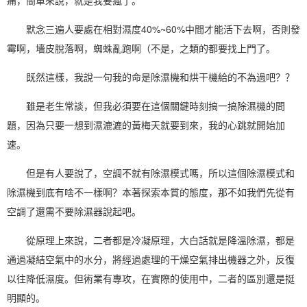
默念三遍人要處在
相對濕度
40%~60%中間才能活下去啊，否則發
霉啊，墻皮脫落啊，蜘蛛亂跑啊（不是，之類的都要找上門了。
既然這樣，我說一句我的命是除濕機和烘干機給的不為過吧？？
雖是老生常談，但我必須要在這個關鍵時刻搞一搞除濕機的問
題，因為只要一想到濕漉漉的黃梅天就要到來，我的心跳就開始加
速。
但是有人要說了，
空調
不就有
除濕模式
嗎，所以這個除濕模式和
除濕機到底有啥不一樣啊？本著探索本質的態度，那不如我們先從有
空調了還需不要
除濕器
說起吧。
從原理上來說，二者都是冷凝原理，大白話就是降溫除濕，都是
通過凝結空氣中的水分，將經過處理的干燥空氣排出機器之外，反復
以往降低濕度。但術業有專攻，在實際的使用中，二者的區別還是挺
明顯的。