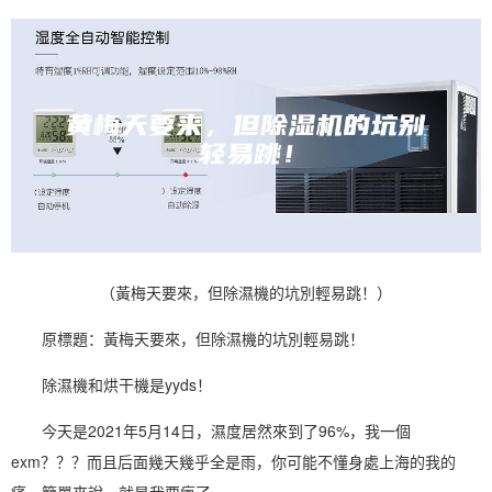
（黃梅天要來，但除濕機的坑別輕易跳！）
原標題：黃梅天要來，但
除濕機
的坑別輕易跳！
除濕
機和
烘干機
是yyds！
今天是2021年5月14日，
濕度
居然來到了96%，我一個
exm？？？而且后面幾天幾乎全是雨，你可能不懂身處上海的我的
痛，簡單來說，就是我要瘋了。