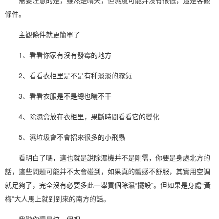
條件。
主觀條件就更簡單了
1、看看你家有沒有發霉的地方
2、看看衣柜里是不是有種淡淡的霧氣
3、看看衣服是不是總也曬不干
4、除濕盒放在衣柜里，果斷時間看看它的變化
5、濕垃圾會不會招來很多的小飛蟲
看明白了嗎，這也就是說除濕機并不是剛需，你要是身處北方的
話，這些問題可能并不太會碰到，如果真的體感不舒服，其實用空調
就足夠了，完全沒有必要多此一舉買個除濕“擺設”。但如果是身處“黃
梅”大人馬上就到到來的南方的話。
我勸你還是搞一個吧。