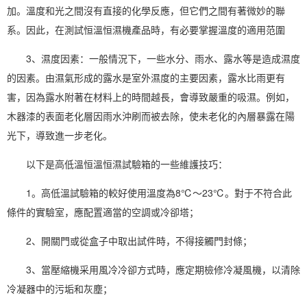
加。溫度和光之間沒有直接的化學反應，但它們之間有著微妙的聯
系。因此，在測試
恒溫恒濕機
產品時，有必要掌握溫度的適用范圍
3、濕度因素：一般情況下，一些水分、雨水、露水等是造成濕度
的因素。由
濕氣
形成的露水是室外濕度的主要因素，露水比雨更有
害，因為露水附著在材料上的時間越長，會導致嚴重的吸濕。例如，
木器漆的表面老化層因雨水沖刷而被去除，使未老化的內層暴露在陽
光下，導致進一步老化。
以下是高低溫恒溫恒濕試驗箱的一些維護技巧：
1。高低溫試驗箱的較好使用溫度為8℃～23℃。對于不符合此
條件的實驗室，應配置適當的
空調
或冷卻塔；
2、開關門或從盒子中取出試件時，不得接觸門封條；
3、當壓縮機采用風冷冷卻方式時，應定期檢修冷凝風機，以清除
冷凝器中的污垢和灰塵；