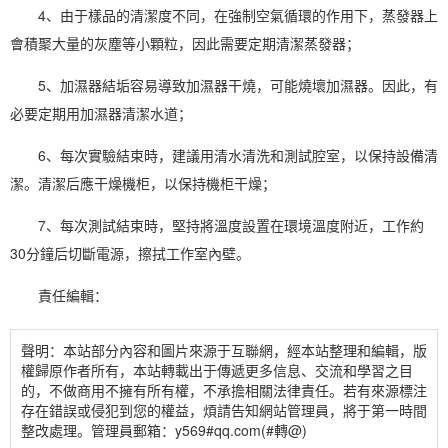
4、由于樣品的清潔度不同，在強制空氣循環的作用下，蒸發器上
會積聚大量的灰塵等小顆粒，因此需要定期清潔蒸發器；
5、
加濕器
結垢容易導致
加濕
器干燒，可能燒壞加濕器。因此，有
必要定期用加濕器清潔水道；
6、每次實驗結束時，建議用清水清洗和測試腔室，以保持設備清
潔。清潔后應
干燥機
柜，以保持機柜干燥；
7、每次測試結束時，堅持將溫度設置在環境溫度附近，工作約
30分鐘后切斷電源，擦拭工作室內壁。
責任編輯：
聲明：本站部分內容和圖片來源于互聯網，經本站整理和編輯，版
權歸原作者所有，本站轉載出于傳遞更多信息、交流和學習之目
的，不做商用不擁有所有權，不承擔相關法律責任。若有來源標注
存在錯誤或侵犯到您的權益，煩請告知網站管理員，將于第一時間
整改處理。管理員郵箱：y569#qq.com(#轉@)