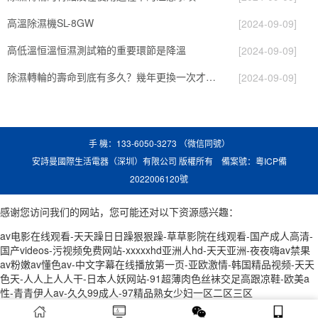
高溫除濕機SL-8GW
[2024-09-09]
高低溫恒溫恒濕測試箱的重要環節是降溫
[2024-09-09]
除濕轉輪的壽命到底有多久？幾年更換一次才合適呢？
[2024-09-09]
手 機：133-6050-3273 （微信同號）
安詩曼國際生活電器（深圳）有限公司 版權所有 備案號：
粵ICP備
2022006120號
感谢您访问我们的网站，您可能还对以下资源感兴趣：
av电影在线观看-天天躁日日躁狠狠躁-草草影院在线观看-国产成人高清-
国产videos-污视频免费网站-xxxxxhd亚洲人hd-天天亚洲-夜夜嗨av禁果
av粉嫩av懂色av-中文字幕在线播放第一页-亚欧激情-韩国精品视频-天天
色天-人人上人人干-日本人妖网站-91超薄肉色丝袜交足高跟凉鞋-欧美a
性-青青伊人av-久久99成人-97精品熟女少妇一区二区三区