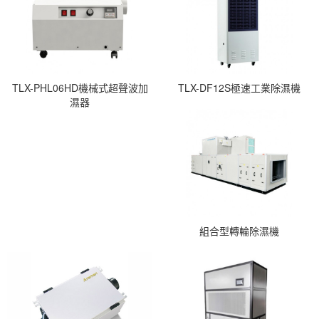
TLX-PHL06HD機械式超聲波加
TLX-DF12S極速工業除濕機
濕器
組合型轉輪除濕機