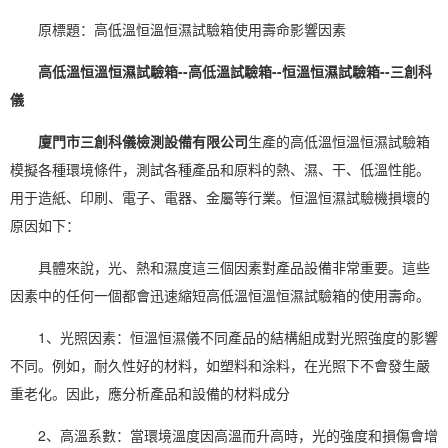
原標題：高低溫
恒溫恒濕
試驗箱使用壽命影響因素
高低溫恒溫恒濕試驗箱--高低溫試驗箱--恒溫恒濕試驗箱--三創科
儀
廈門市三創科儀檢測設備有限公司
生產的高低溫恒溫恒濕試驗箱
模擬各種環境條件，測試各種產品和原料的熱、濕、干、低溫性能。
用于造紙、
印刷
、電子、
電器
、金屬等行業。恒溫恒濕試驗機損壞的
原因如下：
具體來說，光、熱和
濕度
這三個因素對產品設備非常重要。這些
因素中的任何一個都會迅速縮短高低溫恒溫恒濕試驗箱的使用壽命。
1、光照因素：恒溫恒濕儀不同產品的結構組成對光照強度的影響
不同。例如，耐久性好的材料，如塑料和涂料，在光照下不會發生嚴
重老化。因此，應分析產品和設備的材料成分
2、高溫系數：當環境溫度因高溫而升高時，光的強度和損傷會增