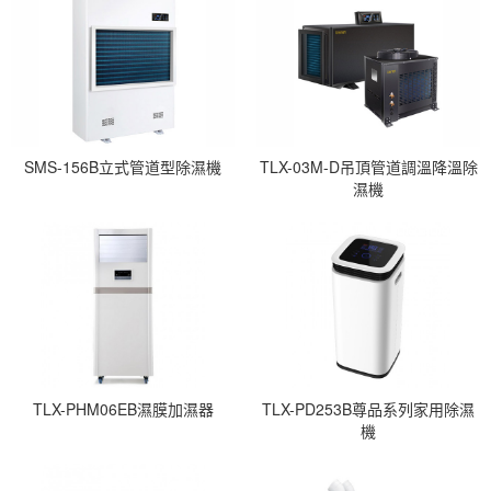
SMS-156B立式管道型除濕機
TLX-03M-D吊頂管道調溫降溫除
濕機
TLX-PHM06EB濕膜加濕器
TLX-PD253B尊品系列家用除濕
機