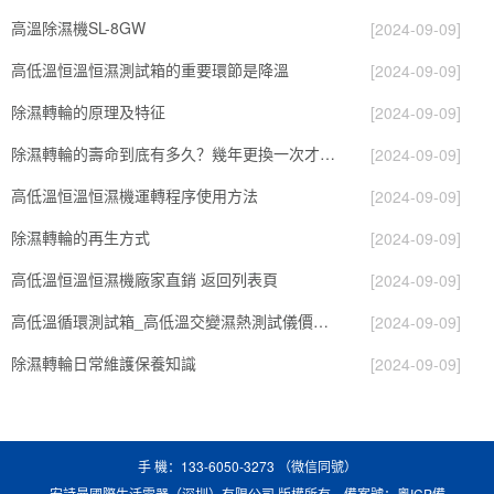
高溫除濕機SL-8GW
[2024-09-09]
高低溫恒溫恒濕測試箱的重要環節是降溫
[2024-09-09]
除濕轉輪的原理及特征
[2024-09-09]
除濕轉輪的壽命到底有多久？幾年更換一次才合適呢？
[2024-09-09]
高低溫恒溫恒濕機運轉程序使用方法
[2024-09-09]
除濕轉輪的再生方式
[2024-09-09]
高低溫恒溫恒濕機廠家直銷 返回列表頁
[2024-09-09]
高低溫循環測試箱_高低溫交變濕熱測試儀價格_小型恒溫恒濕試驗箱廠家.pdf
[2024-09-09]
除濕轉輪日常維護保養知識
[2024-09-09]
手 機：133-6050-3273 （微信同號）
安詩曼國際生活電器（深圳）有限公司 版權所有 備案號：
粵ICP備