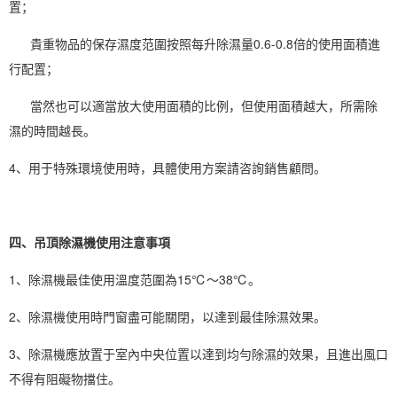
置；
貴重物品的保存濕度范圍按照每升除濕量0.6-0.8倍的使用面積進
行配置；
當然也可以適當放大使用面積的比例，但使用面積越大，所需除
濕的時間越長。
4、用于特殊環境使用時，具體使用方案請咨詢銷售顧問。
四、吊頂除濕機使用注意事項
1、除濕機最佳使用溫度范圍為15℃～38℃。
2、
除濕機使用
時門窗盡可能關閉，以達到最佳
除濕效果
。
3、除濕機應放置于室內中央位置以達到均勻除濕的效果，且進出風口
不得有阻礙物擋住。