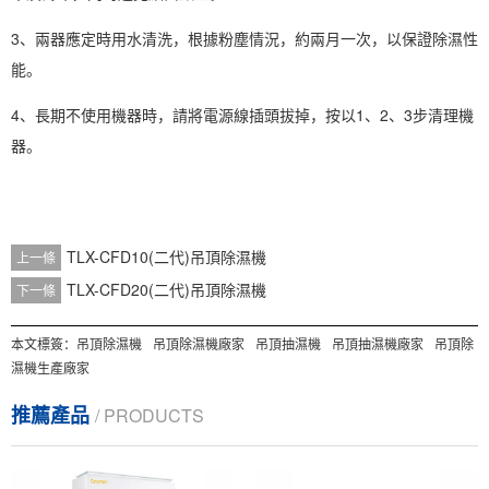
3、兩器應定時用水清洗，根據粉塵情況，約兩月一次，以保證除濕性
能。
4、長期不使用機器時，請將電源線插頭拔掉，按以1、2、3步清理機
器。
TLX-CFD10(二代)吊頂除濕機
上一條
TLX-CFD20(二代)吊頂除濕機
下一條
本文標簽：
吊頂除濕機
吊頂除濕機廠家
吊頂抽濕機
吊頂抽濕機廠家
吊頂除
濕機生產廠家
推薦產品
/ PRODUCTS