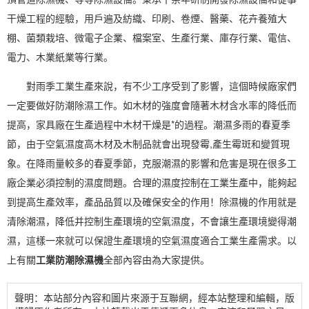
干燥工程的經驗，用戶遍及紡織、
印刷
、卷煙、醫藥、花卉養殖大
棚、菌類栽培、微電子企業、檔案室、生產行業、庫存行業、電信、
電力
、木業紙業等行業。
對雨季工業生產來說，有不少工序受到了影響，這個時候廠家們
一定要做好
防潮
除濕工作。如木材的強度會隨著木材含水率的降低而
提高，家具廠在生產過程中木材干燥是*的過程。潮濕多雨的春夏季
節，由于空氣濕度高木材及木制品就會出現發霉,產生霉斑和變質現
象。在降雨量較多的春夏季節，克服潮濕的影響和危害是現在很多工
廠企業必須控制的濕度問題。合理的
濕度控制
在工業生產中，能夠起
到提高生產效率，產品品質以及確保安全的作用！除濕機的作用就是
清除潮濕，降低并控制生產環境的空氣濕度，不會讓生產環境變得潮
濕，這樣一來就可以保證生產環境的空氣濕度適合工業生產需求。以
上有關
工業防潮除濕機
全部內容由為大家提供。
聲明：本站部分內容和圖片來源于互聯網，經本站整理和編輯，版