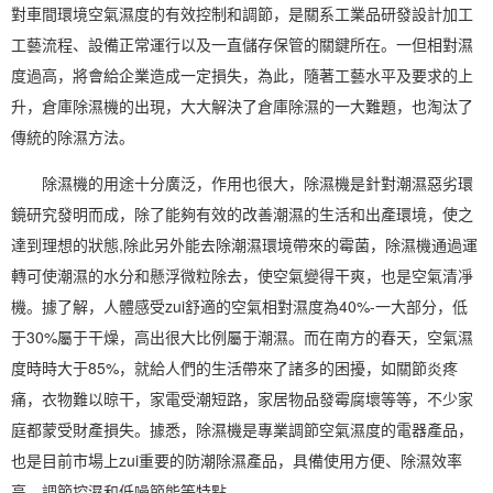
對車間環境
空氣濕度
的有效控制和調節，是關系工業品研發設計加工
工藝流程、設備正常運行以及一直儲存保管的關鍵所在。一但
相對濕
度
過高，將會給企業造成一定損失，為此，隨著工藝水平及要求的上
升，倉庫
除濕機
的出現，大大解決了倉庫
除濕
的一大難題，也淘汰了
傳統的
除濕方法
。
除濕機的用途十分廣泛，作用也很大，除濕機是針對潮濕惡劣環
鏡研究發明而成，除了能夠有效的改善潮濕的生活和出產環境，使之
達到理想的狀態,除此另外能去除潮濕環境帶來的霉菌，除濕機通過運
轉可使潮濕的水分和懸浮微粒除去，使空氣變得干爽，也是空氣清凈
機。據了解，人體感受zui舒適的空氣相對濕度為40%-一大部分，低
于30%屬于干燥，高出很大比例屬于潮濕。而在南方的春天，空氣濕
度時時大于85%，就給人們的生活帶來了諸多的困擾，如關節炎疼
痛，衣物難以晾干，
家電
受潮短路，家居物品發霉腐壞等等，不少家
庭都蒙受財產損失。據悉，除濕機是專業調節空氣濕度的
電器
產品，
也是目前市場上zui重要的
防潮除濕
產品，具備使用方便、除濕效率
高、調節控濕和低噪節能等特點。