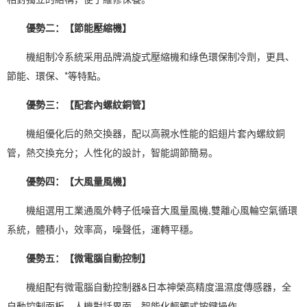
優勢二：
【節能壓縮機】
機組制冷系統采用品牌渦旋式壓縮機和綠色環保制冷劑，更具、
節能、環保、*等特點。
優勢三：
【配套內螺紋銅管】
機組優化后的熱交換器，配以高親水性能的鋁翅片套內螺紋銅
管，熱交換充分；人性化的設計，智能調節簡易。
優勢四：【大風量風機】
機組選用工業通風外轉子低噪音大風量風機,雙離心風輪空氣循環
系統，體積小，效率高，噪聲低，運轉平穩。
優勢五：
【微電腦自動控制】
機組配有微電腦自動控制器&日本神榮高精度溫濕度傳感器，全
自動控制面板，人機對話界面，智能化輕觸式按鍵操作。