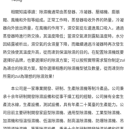
相關知識導讀：除濕機通常由蒸發器、冷凝器、壓縮機、膨脹
閥、風機和外殼等組成。正常工作時，蒸發器吸收外界的熱量，冷凝
器向外放出熱量，在風機的作用下，濕空氣從左邊進風口吸入，通過
蒸發器時進行熱交換，其溫度降低；當濕空氣達到露點溫度時，水分
因結露被析出，濕空氣的含濕量下降，而繼續通過冷凝器時再次發生
熱交換使其溫度升高，從而達到保溫除濕的目的。在配置除濕機既要
選擇好品牌，也要選擇好的
除濕方案
；可以按照實際需求幫你制定zui
為適合的除濕方案，幫你選擇相應的除濕機型號及數量，從而達到你
所需的zui為理想的
除濕效果
！
本公司是一家專業開發、研制、生產除濕機等制冷產品，公司秉
承十余年研制開發
除濕設備
和從事干燥工程的經驗，公司擁有全套生
產流水線，生產設備，測試設備，具有年產二十萬臺的生產能力。公
司目前主要研制開發家庭型除濕機、通用型除濕機、工業型除濕機、
加濕機
和
恒溫恒濕機
、
低溫除濕機
、耐
高溫除濕機
、
防爆除濕機
、吊
頂
管道除濕機
、等等除濕設備。秉承十余年研制開發除濕設備和從事