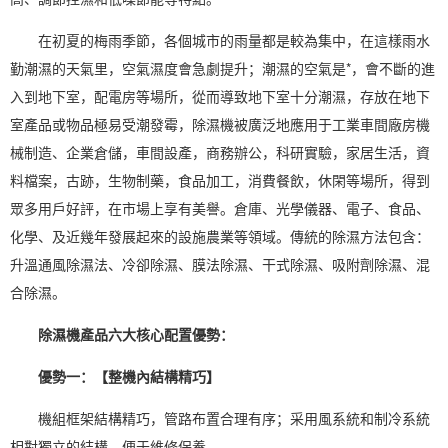
在初夏的
梅雨季
節，各個城市的雨量都是較為集中，在這樣雨水
勤潮濕的天氣里，空氣濕度會急劇提升；潮濕的空氣是*，會不斷的進
入到地下室，配電房等場所，從而導致地下室十分潮濕，存放在地下
室產品或物品極易受潮發霉，除濕機被廣泛地應用于工業車間廠房機
械制造、企業倉儲，車間設產，商務辦公，科研實驗，家居生活，資
料檔案，古跡，生物制藥，食品加工，消費餐飲，休閑等場所，得到
眾多用戶好評，在市場上享有美譽。倉庫、光學儀器、電子、食品、
化學、及近幾年發展起來的設施農業等領域。傳統的除濕方法包含：
升溫通風除濕法、冷卻除濕、膜法除濕、干式除濕、吸附劑除濕、混
合除濕。
除濕機產品六大核心配置優勢：
優勢一：【整機內結構精巧】
機組框架結構精巧，管路布置合理有序；采用風系統和制冷系統
相對獨立的結構，便于維修保養。