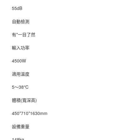
55dB
自動檢測
有*一目了然
輸入功率
4500W
適用溫度
5～38℃
體積(寬深高)
450*710*1630mm
設備重量
148kg