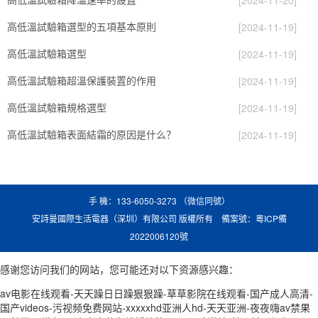
高低溫試驗箱選型的五項基本原則
[2024-11-19]
高低溫試驗箱選型
[2024-11-19]
高低溫試驗箱超溫保護裝置的作用
[2024-11-19]
高低溫試驗箱規格選型
[2024-11-19]
高低溫試驗箱表面結霜的原因是什么？
[2024-11-19]
手 機：133-6050-3273 （微信同號）
安詩曼國際生活電器（深圳）有限公司 版權所有 備案號：
粵ICP備
2022006120號
感谢您访问我们的网站，您可能还对以下资源感兴趣：
av电影在线观看-天天躁日日躁狠狠躁-草草影院在线观看-国产成人高清-
国产videos-污视频免费网站-xxxxxhd亚洲人hd-天天亚洲-夜夜嗨av禁果