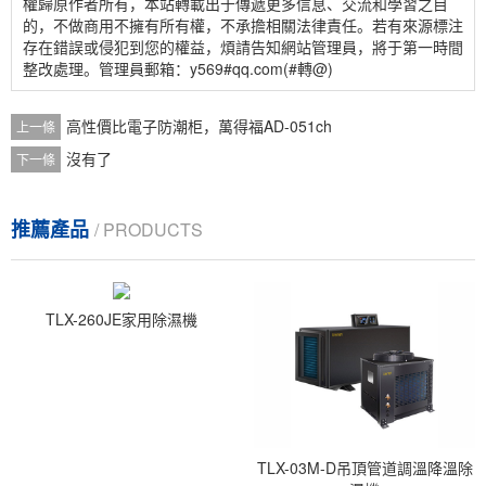
權歸原作者所有，本站轉載出于傳遞更多信息、交流和學習之目
的，不做商用不擁有所有權，不承擔相關法律責任。若有來源標注
存在錯誤或侵犯到您的權益，煩請告知網站管理員，將于第一時間
整改處理。管理員郵箱：y569#qq.com(#轉@)
高性價比電子防潮柜，萬得福AD-051ch
上一條
沒有了
下一條
推薦產品
/ PRODUCTS
TLX-260JE家用除濕機
TLX-03M-D吊頂管道調溫降溫除