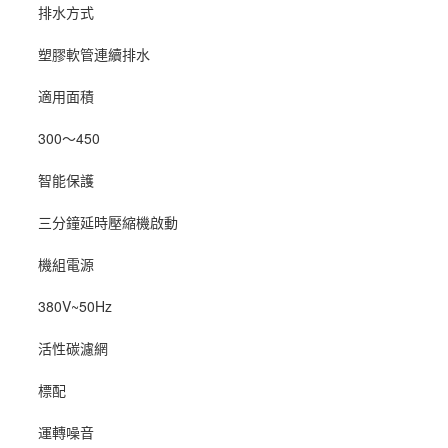
排水方式
塑膠軟管連續排水
適用面積
300～450
智能保護
三分鐘延時壓縮機啟動
機組電源
380V~50Hz
活性碳濾網
標配
運轉噪音